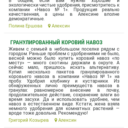
В общем, если вам нужны хорошие и
экологически чистые удобрения, присмотритесь к
компании «Навоз №1». Продукция реально
качественная, а цены в Алексине вполне
демократичные.
Полина Ершова
Алексин
ГРАНУЛИРОВАННЫЙ КОРОВИЙ НАВОЗ
Живем с семьей в небольшом поселке рядом с
городом. Раньше проблем с удобрениями не было,
весной можно было купить коровий навоз «по
месту» — много скотины держали в округе. А
сейчас мало, пришлось искать альтернативу.
Купил несколько пакетов гранулированного
коровьего навоза в компании «Навоз №1» на
пробу. Удобрил клубнику и кустарники. Из
обнаруженных лично преимуществ навоза в
гранулах: равномерное внесение в почву,
продолжительное действие, сохранение влаги во
время засухи. Да и использовать удобнее, чем
навоз в естественном виде. Кстати, жена взяла
немного удобрения для комнатных растений —
вроде тоже довольна. Рекомендую!
Григорий Козырев
Алексин