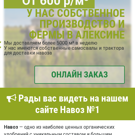
От 600 р/м³
У НАС СОБСТВЕННОЕ
ПРОИЗВОДСТВО И
ФЕРМЫ В АЛЕКСИНЕ
Мы доставляем более 5000 м³ в неделю
У нас имеются собственные самосвалы и трактора
для доставки навоза
ОНЛАЙН ЗАКАЗ
Рады вас видеть на нашем
сайте Навоз №1
Навоз
— одно из наиболее ценных органических
удобрений с уникальным составом и большим