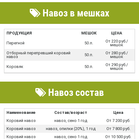
Навоз в мешках
ПРОДУКЦИЯ
МЕШОК
ЦЕНА
От 220 руб./
Перегной
50 л.
мешок
Отборный перепревший коровий
От 280 руб./
50 л.
навоз
мешок
От 290 руб./
Коровяк
50 л.
мешок
Навоз состав
Наименование
Состав/возраст
Цена
Коровий навоз
навоз, сено 1 год
От 7 200 руб.
Коровий навоз
навоз, опилки (20%), 1 год
От 7 800 руб.
Коровий навоз
навоз, сено 1 год
От 10 500 руб.